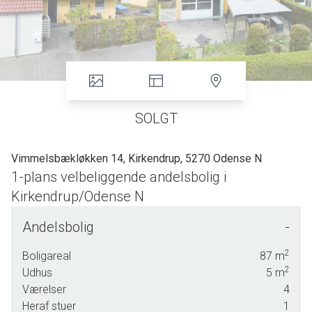
SOLGT
Vimmelsbækløkken 14, Kirkendrup, 5270 Odense N
1-plans velbeliggende andelsbolig i
Kirkendrup/Odense N
Velbeliggende enderækkevilla/tvillingvilla der er
Andelsbolig
-
opført i kvalitetsmaterialer i 1990. God
beliggenhed i trafiksvagt og børnevenligt vænge
2
Boligareal
87
m
tæt ved bybus/stoppested, skoler,
2
Udhus
5
m
børneinstitutioner, indkøbsmuligheder, Næsby
Værelser
4
Boldklub m.v. - et dejligt boligområde med gode
Heraf stuer
1