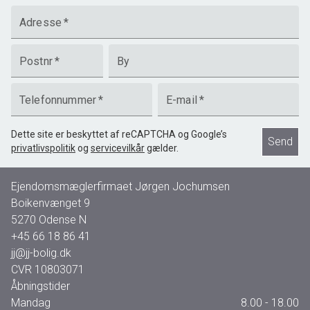
Adresse
*
Postnr
*
By
Telefonnummer
*
E-mail
*
Dette site er beskyttet af reCAPTCHA og Google’s
Send
privatlivspolitik
og
servicevilkår
gælder.
Ejendomsmæglerfirmaet Jørgen Jochumsen
Boikenvænget 9
5270
Odense N
+45 66 18 86 41
jj@jj-bolig.dk
CVR
10803071
Åbningstider
Mandag
8.00 - 18.00