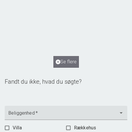
Norupvej 134, Norup
5450 Otterup
2
Boligareal
250
m
2
Grundareal
2.115
m
Ejendomstype
Villa
Se flere
1.795.000 kr.
Fandt du ikke, hvad du søgte?
Beliggenhed
*
Villa
Rækkehus