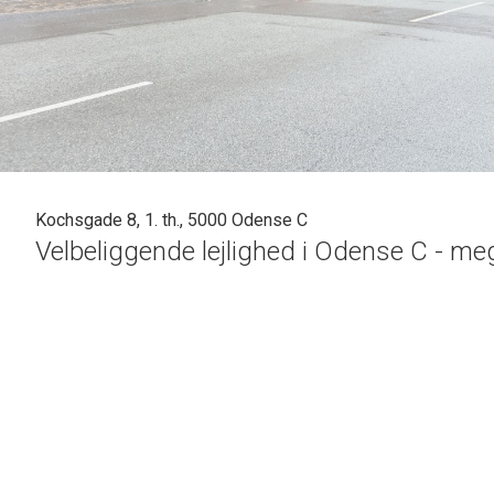
Kochsgade 8, 1. th., 5000 Odense C
Velbeliggende lejlighed i Odense C - me
Dejlig lejlighed i Odense C - beliggende på 1. s
beliggenhed - tæt på alle dagligdagens fornød
Odense Letbane, gode indkøbsmuligheder, skoler,
Odense City.
75 m2 velindrettet lejlighed der indeholder entr
dejligt køkken med elkomfur, emhætte, køle-/fr
soveværelse - spise-/opholdsstue.