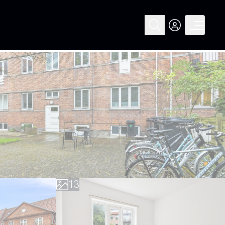
0
1
0
2
1
3
2
4
3
5
4
6