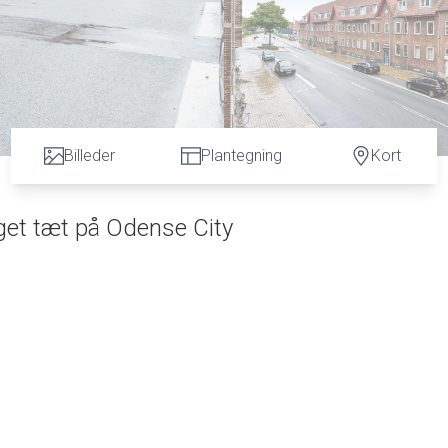
Billeder
Plantegning
Kort
get tæt på Odense City
al i velholdt og velordnet ejendom. God og meget cent
enheder, herunder bybus/stoppested, Odense Banegå
 teknikum, universitet m.v. og med gåafstand til
e - godt badeværelse med terrazzogulv og bruseniche 
yseskab, opvaskemaskine og med dør til bagtrappe -