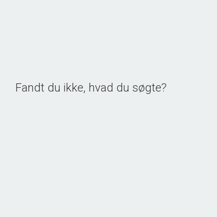
2
Boligareal
195
m
Grundareal
2.48
ha
Ejendomstype
Landejendom
1.075.000 kr.
Fandt du ikke, hvad du søgte?