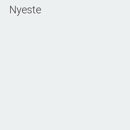
Nyeste
Gyngstrupvej 23, Bederslev Mark
5450 Otterup