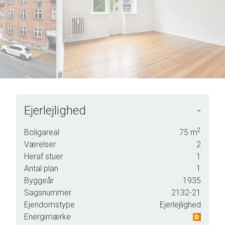
5
7
6
8
7
9
8
9
Ejerlejlighed
-
ral
2
Boligareal
75
m
rd,
Værelser
2
Heraf stuer
1
Antal plan
1
Byggeår
1935
-
Sagsnummer
2132-21
Ejendomstype
Ejerlejlighed
Energimærke