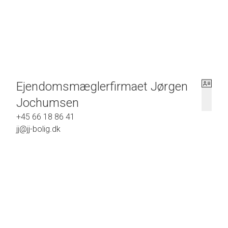
Lejligheden er beliggende på 1. sal i velholdt 
kælder-/loftrum og fælles vaske-/tørrerum i kælde
opvarmes med fjernvarme. Absolut en dejlig lejligh
EN VELBELIGGENDE LEJLIGHED I ODENSE 
Ejendomsmæglerfirmaet Jørgen
Jochumsen
+45 66 18 86 41
jj@jj-bolig.dk