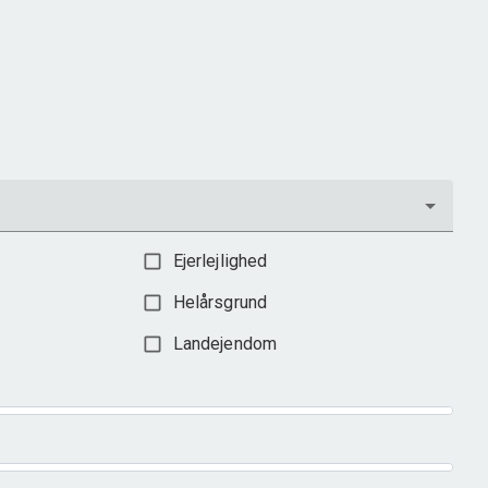
2
Boligareal
250
m
2
Grundareal
2.115
m
Ejendomstype
Villa
1.795.000 kr.
Ejerlejlighed
Helårsgrund
Landejendom