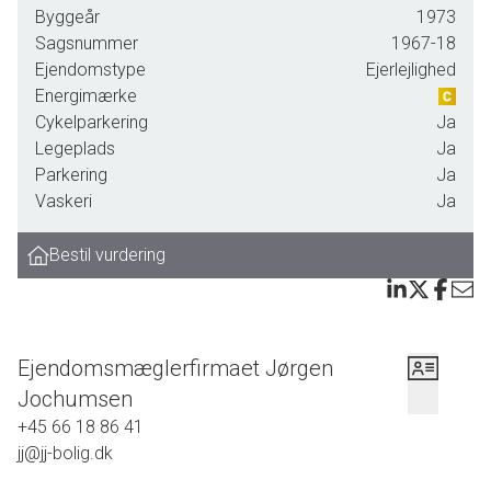
entre - spise-/opholdsstue med udgang til lukket altan ( uopvarmet
Byggeår
1973
udestue/kontor/arbejdsværelse m.v. ) - pænt køkken med nyere lyse
Sagsnummer
1967-18
elementer og elkomfur/emhætte/køle-fryseskab - soveværelse med skabe -
Ejendomstype
Ejerlejlighed
pænt badeværelse med lyse klinker/fliser og stor bruseplads.
Energimærke
Cykelparkering
Ja
Lejligheden har parketgulve med tæpper, nyere stuevinduer ( 10-15 år gl. ),
Legeplads
Ja
lukket altan/disp. rum og ny hoveddør. Der er mulighed for tilslutning til
Parkering
Ja
Antennelauget Søhus med Stofa som signalleverandør - både TV og
Vaskeri
Ja
internet. 2 m2 kælderrum og fælles cykelrum i kælder - fælles
vaske-/tørrerum i naboblok. Gode P-forhold ved ejendommen.
Bestil vurdering
Velfungerende ejerforening med god administration og god økonomi.
EN DEJLIG LEJLIGHED - VI FREMVISER GERNE!
Ejendomsmæglerfirmaet Jørgen
Jochumsen
+45 66 18 86 41
jj@jj-bolig.dk