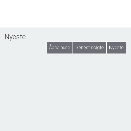
Nyeste
Åbne huse
Senest solgte
Nyeste