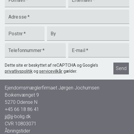
Fornavn
*
Efternavn
*
Adresse
*
Postnr
*
By
Telefonnummer
*
E-mail
*
Dette site er beskyttet af reCAPTCHA og Google’s
Send
privatlivspolitik
og
servicevilkår
gælder.
Ejendomsmæglerfirmaet Jørgen Jochumsen
Boikenvænget 9
5270
Odense N
+45 66 18 86 41
jj@jj-bolig.dk
CVR
10803071
Åbningstider