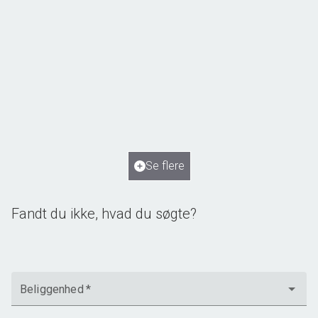
Norupvej 134, Norup
5450 Otterup
2
Boligareal
250
m
2
Grundareal
2.115
m
Ejendomstype
Villa
Se flere
1.795.000 kr.
Fandt du ikke, hvad du søgte?
Beliggenhed
*