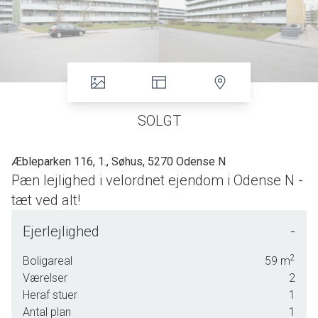
SOLGT
Æbleparken 116, 1., Søhus, 5270 Odense N
Pæn lejlighed i velordnet ejendom i Odense N -
tæt ved alt!
Lejlighed beliggende på 1. sal i velholdt og velordnet ejendom omgivet af
Ejerlejlighed
-
grønne områder med legeplads og mindre sø. Tæt ved bybus/stoppested,
skole, Søhuscentret ( indkøb, kiosk, posthus m.v. ). En velbeliggende
2
Boligareal
59
m
lejlighed i cykelafstand til Odense City.
Værelser
2
Heraf stuer
1
Lejligheden har et tinglyst boligareal på 48 m2 ( BBR 59 m2 ) og indeholder
Antal plan
1